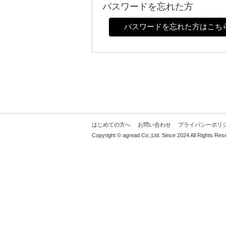
パスワードを忘れた方
パスワードを忘れた方はこち
はじめての方へ
お問い合わせ
プライバシーポリ
Copyright © agread Co.,Ltd. Since 2024 All Rights Res