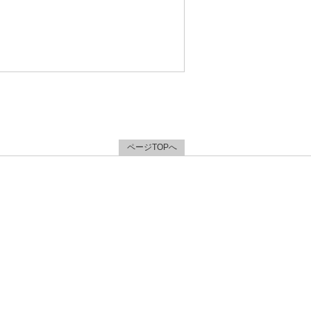
ページTOPへ