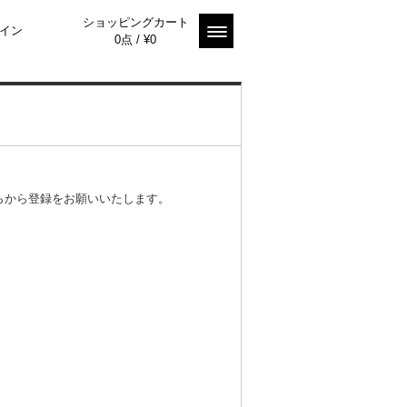
ショッピングカート
イン
0点 / ¥0
らから登録をお願いいたします。